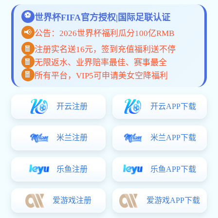
图兰首季执教矿工成功夺冠书