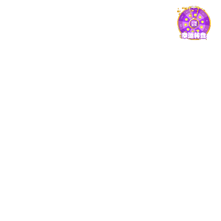
总之，无论是库尔图瓦还是姆巴佩，在不同方面都扮
演着至关重要角色。他们不仅仅是个人能力突出，更
是在团队合作中起到了相辅相成的作用。因此，在接
下来的比赛中，他们必须尽快恢复，以便继续为皇马
争光添彩。
3、备战巴萨的重要策略
面对即将到来的“国家德比”，皇马教练组已经制定了
详细且周密的备战计划。虽然库尔图瓦和姆巴佩目前
仍处于恢复阶段，但球队依然希望借由其他球员来填
补空缺，并通过合理部署来增强整体实力。例如，可
以尝试调整阵型，加强中场控制，从而有效限制对手
进攻，同时利用边路快速突破制造威胁。
此外，提高替补球员以及青训梯队成员参与一线队训