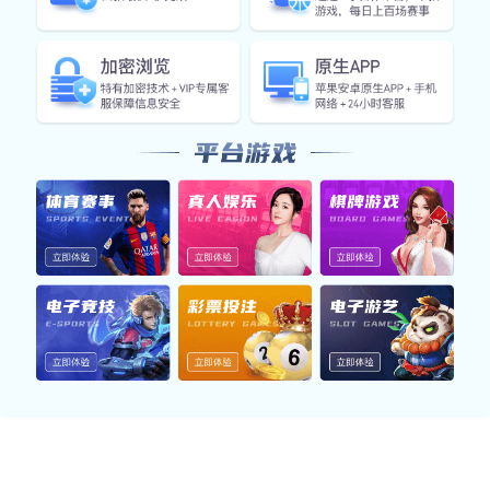
康至关重要，因此教练安切洛蒂可能会采取保守战
略，以确保两名球员能在面对强敌时发挥最佳状态。
因此，他们缺席训练并非单纯由于伤病，而是为了保
障未来更为重要赛事的战斗力。
最后，心理因素也是导致二人缺席的重要原因之一。
在高强度比赛压力下，运动员往往需要适当调整自己
的心态。库尔图瓦作为防线上的支柱，需要时间来缓
解潜在的不安，而年轻的姆巴佩则可能需要重新找回
自信，以便迎接即将到来的挑战。这些因素合起来，
使得他们宁愿选择暂时缺训，也要确保以最佳状态迎
接后续比赛。
2、库尔图瓦与姆巴佩的重要性
作为皇家马德里的门将，库尔图瓦不仅仅是守门员，