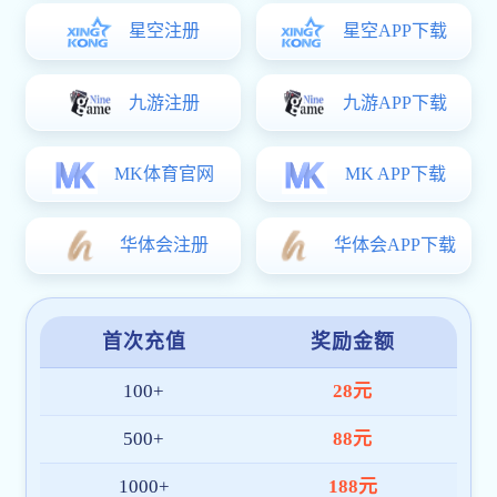
练目标巴萨复出全力以赴
2026-06-09 21:01
38 次阅读
首页
/
体育焦点
近期，皇家马德里俱乐部的训练场上出现了一些不寻
常的情况。球队的核心门将库尔图瓦和年轻球星姆巴
佩双双缺席训练，这引发了外界对他们身体状况的广
泛关注。尽管如此，两位球员都坚定表示，他们的复
出目标是下一场与巴萨的经典对决，力求全力以赴为
球队贡献力量。在这篇文章中，我们将从四个方面深
入探讨这一事态的发展，包括库尔图瓦和姆巴佩缺席
训练的原因、他们对球队的重要性、针对巴萨比赛的
备战策略以及球迷们对此事件的反应。通过这些分